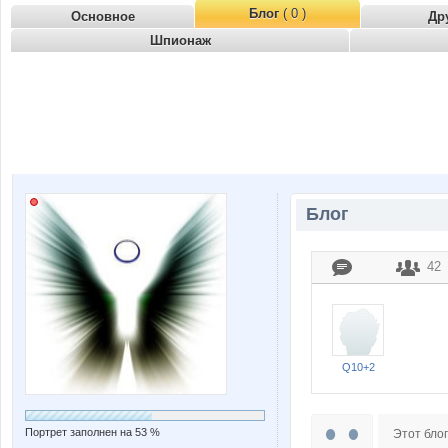
Блог
( 0 )
Основное
Др
Шпионаж
Блог
42
Q10+2
Портрет заполнен на 53 %
Этот блог